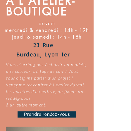
À L'ATELIER-
BOUTIQUE
ouvert
mercredi & vendredi : 14h - 19h
jeudi & samedi : 14h - 18h
23
Rue
Burdeau,
Lyon 1er
Vous n'arrivez pas à choisir un modèle,
une couleur, un type de cuir ? Vous
souhaitez me parler d'un projet ?
Venez me rencontrer à l'atelier durant
les horaires d'ouverture, ou fixons un
rendez-vous
à un autre moment.
Prendre rendez-vous