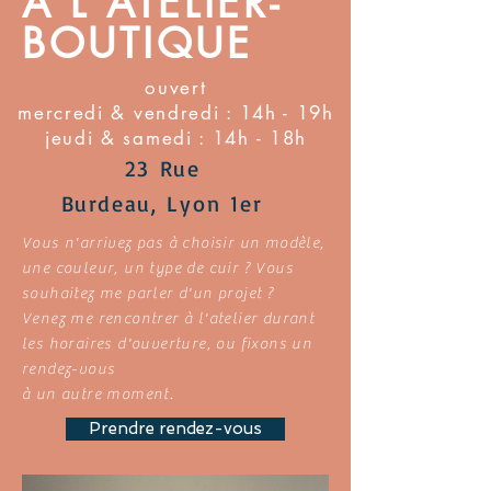
À L'ATELIER-
BOUTIQUE
ouvert
mercredi & vendredi : 14h - 19h
jeudi & samedi : 14h - 18h
23
Rue
Burdeau,
Lyon 1er
Vous n'arrivez pas à choisir un modèle,
une couleur, un type de cuir ? Vous
souhaitez me parler d'un projet ?
Venez me rencontrer à l'atelier durant
les horaires d'ouverture, ou fixons un
rendez-vous
à un autre moment.
Prendre rendez-vous