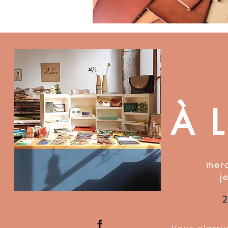
À 
merc
j