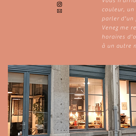
Vous n'arri
couleur, un
parler d'un 
Venez me re
horaires d'
à un autre