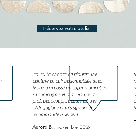
Réservez votre atelier
J'ai eu la chance de réaliser une
M
n
ceinture en cuir personnalisée avec
n
Marie. J'ai passé un super moment en
r
sa compagnie et ma ceinture me
p
plaît beaucoup. Le cours est très
p
pédagogique et très sympa. Je
M
recommande vivement.
novembre 2024
Aurore B.,