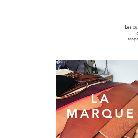
Les cu
respe
LA
MARQUE