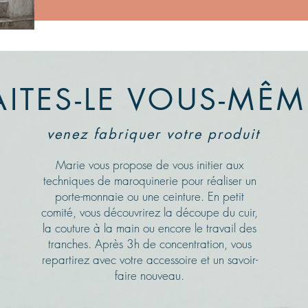
AITES-LE VOUS-MÊM
venez fabriquer votre produit
Marie vous propose de vous initier aux
techniques de maroquinerie pour réaliser un
porte-monnaie ou une ceinture. En petit
comité, vous découvrirez la découpe du cuir,
la couture à la main ou encore le travail des
tranches. Après 3h de concentration, vous
e marque de maroquinerie artisanale, pensée et fabriquée à Nantes par la créatrice
repartirez avec votre accessoire et un savoir-
faire nouveau.
Bienvenue sur
www.atelier-dimanche.fr