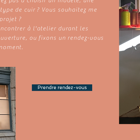
vez pas à choisir un modèle, une
 type de cuir ? Vous souhaitez me
projet ?
ncontrer à l'atelier durant les
ouverture, ou fixons un rendez-vous
 moment.
Prendre rendez-vous