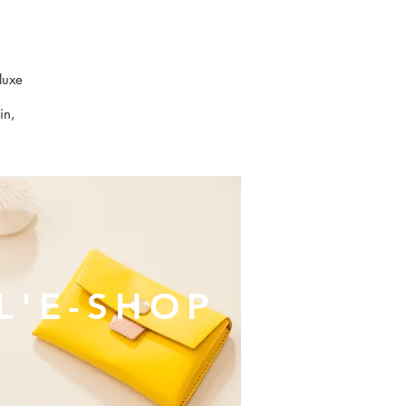
luxe
in,
L'E-SHOP