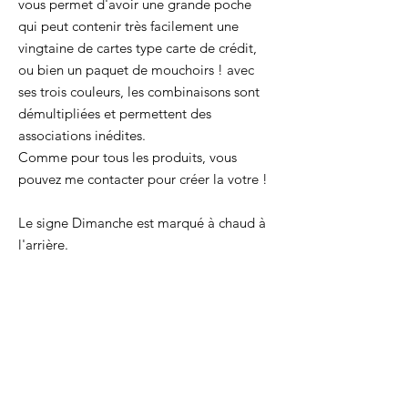
vous permet d'avoir une grande poche
qui peut contenir très facilement une
vingtaine de cartes type carte de crédit,
ou bien un paquet de mouchoirs ! avec
ses trois couleurs, les combinaisons sont
démultipliées et permettent des
associations inédites.
Comme pour tous les produits, vous
pouvez me contacter pour créer la votre !
Le signe Dimanche est marqué à chaud à
l'arrière.
Taille : 10,7 x 7 cm
Rose pâle, jaune et menthe "grain
caviar".
Un essentiel pour avoir ses cartes
principales toujours avec soit !