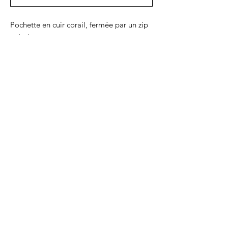
Pochette en cuir corail, fermée par un zip
métal.
Sur la face avant, un motif de feuilles en
cuir doré rend cette pochette totalement
unique !
9x14 cm
La carte d'identité rentre dans la taille
mini.
La pochette basique mais essentielle pour
un sac bien organisé !
CGV
-
Mentions légales
FAQ
-
Contact
© 2026-
www.atelier-
dimanche.fr