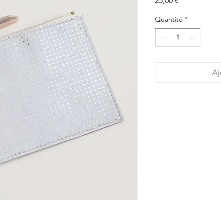
25,00 €
Quantité
*
Aj