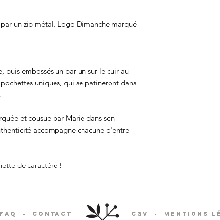
ée par un zip métal. Logo Dimanche marqué
e, puis embossés un par un sur le cuir au
pochettes uniques, qui se patineront dans
.
quée et cousue par Marie dans son
'authenticité accompagne chacune d'entre
ette de caractère !
FAQ
-
Contact
CGV
-
Mentions l