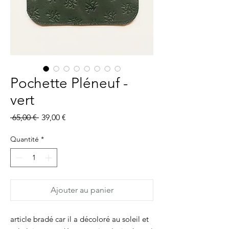
Pochette Pléneuf -
vert
Prix
Prix
 65,00 € 
39,00 €
original
promotionnel
Quantité
*
Ajouter au panier
article bradé car il a décoloré au soleil et