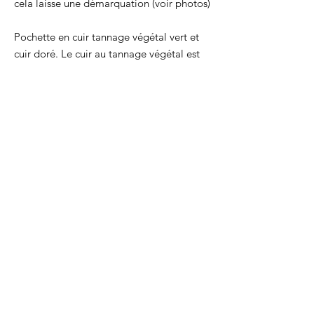
cela laisse une démarquation (voir photos)
Pochette en cuir tannage végétal vert et
cuir doré. Le cuir au tannage végétal est
embossé grâce à des formes déssinées
par la créatrice, ce qui le rend
parfaitement unique. Le cuir va se patiner
dans le temps, en fonçant d'une teinte et
en gagnant en brillance.
dimensions : 17x11c cm, zip 15cm de
long, coins arrondis.
poche plaquée : 10x6 cm
Logo à froid sur la poche plaquée.
CGV
-
Mentions légales
FAQ
-
Contact