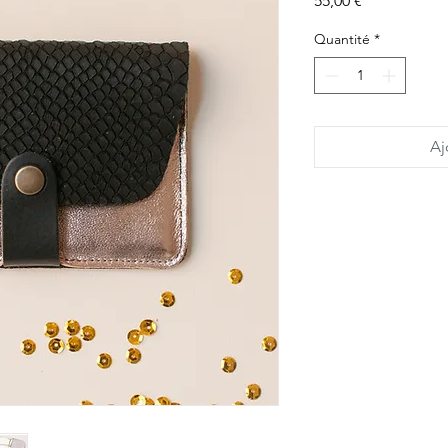
55,00 €
Quantité
*
Aj