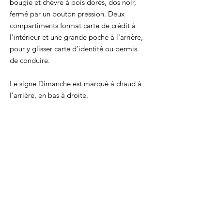
bougie et chèvre à pois dorés, dos noir,
fermé par un bouton pression. Deux
compartiments format carte de crédit à
l'intérieur et une grande poche à l'arrière,
pour y glisser carte d'identité ou permis
de conduire.
Le signe Dimanche est marqué à chaud à
l'arrière, en bas à droite.
Taille : 13 x 9,5 cm
La pochette parfaite pour organiser ses
multiples cartes et papiers !
Chaque produit est cousu par la créatrice
dans son atelier lyonnais. Chacune de ces
pochettes est produite en série limitée,
voire en pièce unique.