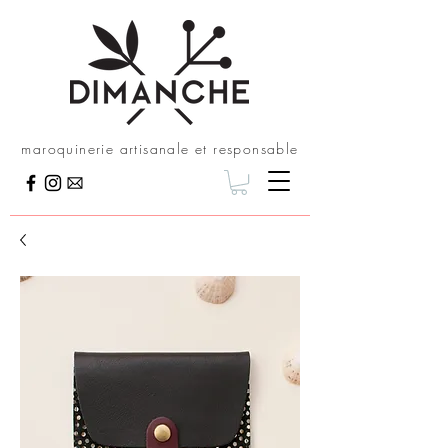
maroquinerie artisanale et responsable