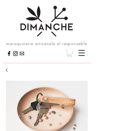
maroquinerie artisanale et responsable