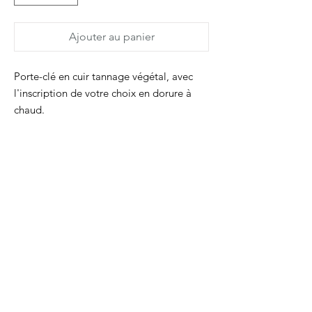
Ajouter au panier
Porte-clé en cuir tannage végétal, avec
l'inscription de votre choix en dorure à
chaud.
Pour l'inscription, il y a quelques
contraintes :
- deux fois maxi la même lettre,
- pas d'accent,
- 6 cm de long max, soit entre 10 et 12
lettres/espaces
- ponctuation disponible : . ? ! @ ( ) /\ & ; :
# $ * + - '
cuir : 1,4 x 8,9 cm
anneau 2,5cm