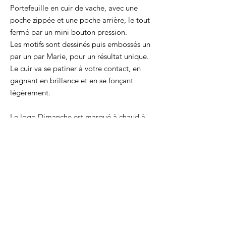
Portefeuille en cuir de vache, avec une
poche zippée et une poche arrière, le tout
fermé par un mini bouton pression.
Les motifs sont dessinés puis embossés un
par un par Marie, pour un résultat unique.
Le cuir va se patiner à votre contact, en
gagnant en brillance et en se fonçant
légèrement.
Le logo Dimanche est marqué à chaud à
l’arrière.
Il peut accueillir des cartes
d’identité/permis (anciens formats), de la
monnaie, et des secrets.
Taille : 8,5 x 12,5 cm
Chaque produit est cousu par la créatrice,