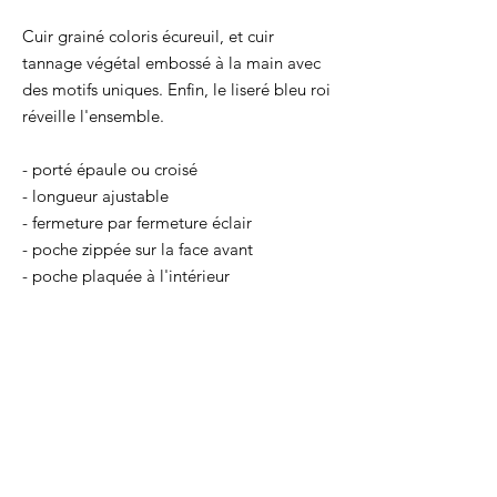
Cuir grainé coloris écureuil, et cuir
tannage végétal embossé à la main avec
des motifs uniques. Enfin, le liseré bleu roi
réveille l'ensemble.
- porté épaule ou croisé
- longueur ajustable
- fermeture par fermeture éclair
- poche zippée sur la face avant
- poche plaquée à l'intérieur
- porte-clé intégré à l'intérieur
- vendu avec son sac de protection en
coton
Taille générale : 22 x 17 x 6,5 cm
Lanière : 120/125/130 cm
Ce sac est entièrement fabriqué par la