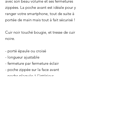
avec son beau volume et ses fermetures
zippées. La poche avant est idéale pour y
ranger votre smartphone, tout de suite à
portée de main mais tout à fait sécurisé !
Cuir noir touché bougie, et tresse de cuir
noire.
- porté épaule ou croisé
- longueur ajustable
- fermeture par fermeture éclair
- poche zippée sur la face avant
- poche plaquée à l'intérieur
- porte-clé intégré à l'intérieur
- vendu avec son sac de protection en
coton
Taille générale : 22 x 17 x 6,5 cm
Lanière : 120/125/130 cm