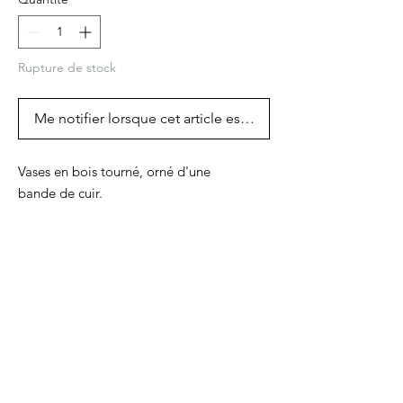
Rupture de stock
Me notifier lorsque cet article est disponible
Vases en bois tourné, orné d'une
bande de cuir.
vase 1 : bande dorée, bois travaillé en
points gravés, hauteur : 12 cm, diamètre
extérieur maximum : 4 cm.
vase 2 : bande emeraude, hauteur : 12,5
cm, diamètre extérieur maximum : 4,5 cm.
!! pièces uniques !!