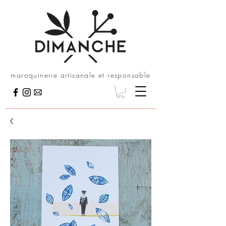
maroquinerie artisanale et responsable