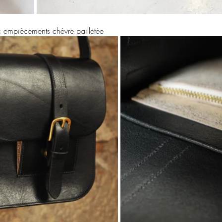
c empiècements chèvre pailletée