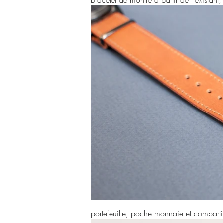
bracelet de montre à partir de l'existan
portefeuille, poche monnaie et comparti