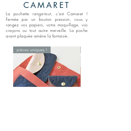
CAMARET
La pochette range-tout, c'est Camaret !
Fermée par un bouton pression, vous y
rangez vos papiers, votre maquillage, vos
crayons ou tout autre merveille. La poche
avant plaquée amène la
fantaisie.
pièces uniques !
pièces uniques !
Pochette Camaret - Porte-carte
Pochette Camaret - Port
Landéda - Mini-pochette
monnaie Morlaix