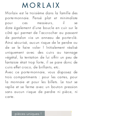
MORLAIX
Morlaix est le troisième dans la famille des
porte-monnaie. Pensé plat et minimaliste
pour ces messieurs, il se
dote
également
d'une boucle en cuir sur le
côté qui permet de l'accrocher au passant
de pantalon via un anneau de porte-clé.
Ainsi sécurisé, aucun risque de le perdre ou
de se le faire voler ! Initialement réalisé
uniquement avec des cuirs au tannage
végétal, la tentation de lui offrir un peu de
fantaisie était trop forte, il se
pare donc de
cuirs effet
croco, de brillants, etc.
Avec ce porte-monnaie, vous disposez de
trois compartiments : pour les cartes, pour
la monnaie et pour les billets. Le tout se
replie et se ferme avec un bouton pression
sans aucun risque de perdre ni pièce, ni
carte.
pièces uniques !