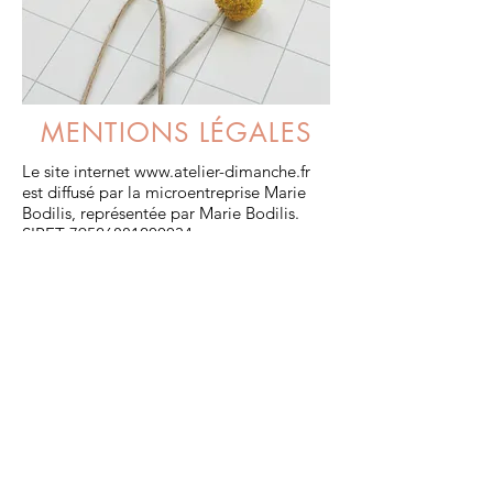
MENTIONS LÉGALES
Le site internet
www.atelier-dimanche.fr
est diffusé par la microentreprise Marie
Bodilis, représentée par Marie Bodilis.
SIRET 79526881200034
marie@atelier-dimanche.fr
Site réalisé par Marie Bodilis sur Wix.
Les photos et la conception graphique
sont la propriété de Marie Bodilis et ne
peuvent être utilisés sans le consentement
préalable de Marie Bodilis.
CGV
-
Mentions légales
FAQ
-
Contact
© 2026-
www.atelier-