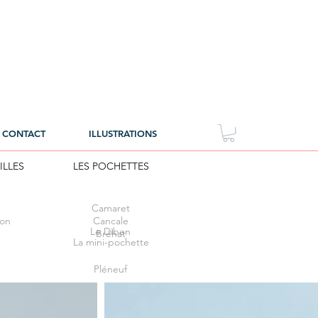
CONTACT
ILLUSTRATIONS
ILLES
LES POCHETTES
Camaret
éon
Cancale
Le Diben
Bréhat
La mini-pochette
Pléneuf