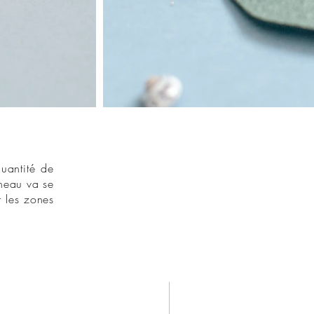
uantité de
rneau va se
r les zones