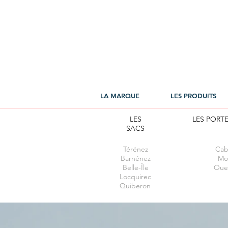
LA MARQUE
LES PRODUITS
LES
LES PORT
SACS
Térénez
Cab
Barnénez
Mor
Belle-Île
Oue
Locquirec
Quiberon