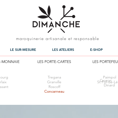
maroquinerie artisanale et responsable
LE SUR-MESURE
LES ATELIERS
E-SHOP
E-MONNAIE
LES PORTE-CARTES
LES PORTEFEU
ourg
Tregana
Paimpol
Crozon
laix
Granville
St Pol-de-L
Dinard
ssant
Roscoff
Concarneau