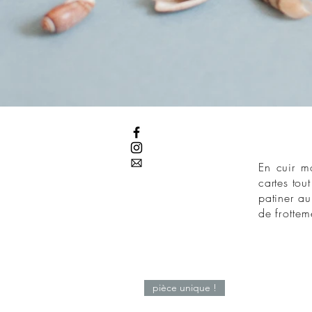
En cuir m
cartes tou
patiner au
de
frottem
pièce unique !