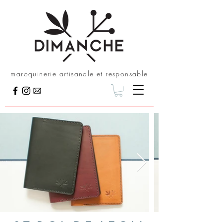
maroquinerie artisanale et responsable