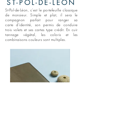
ST-POL-DE-LEON
St-Pol-de-Léon, c'est le
portefeuille classique
de monsieur. Simple et plat, il sera le
compagnon
parfait pour ranger sa
carte
d'identité, son permis de conduire
trois volets et ses cartes type crédit. En cuir
tannage végétal, les coloris et les
combinaisons couleurs sont multiples.
Porte-papiers St Pol-de-Léon -
Porte-papiers St Pol-de-