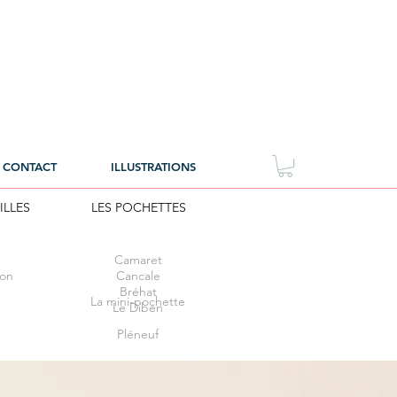
CONTACT
ILLUSTRATIONS
ILLES
LES POCHETTES
Camaret
éon
Cancale
Bréhat
La mini-pochette
Le Diben
Pléneuf