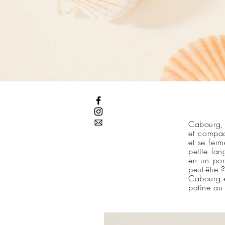
Cabourg, 
et compac
et se ferm
petite lan
en un por
peut-être 
Cabourg e
patine au 