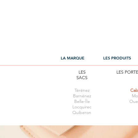
LA MARQUE
LES PRODUITS
LES
LES PORT
SACS
Térénez
Cab
Barnénez
Mor
Belle-Île
Oue
Locquirec
Quiberon