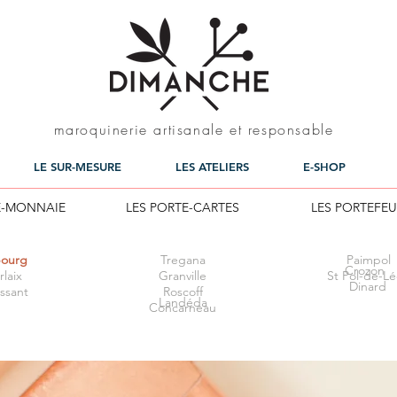
maroquinerie artisanale et responsable
LE SUR-MESURE
LES ATELIERS
E-SHOP
E-MONNAIE
LES PORTE-CARTES
LES PORTEFEU
ourg
Tregana
Paimpol
Crozon
laix
Granville
St Pol-de-L
Dinard
ssant
Roscoff
Landé
da
Concarneau