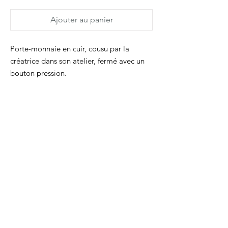
Ajouter au panier
Porte-monnaie en cuir, cousu par la
créatrice dans son atelier, fermé avec un
bouton pression.
Il peut accueillir des cartes au format carte
bleue, de la monnaie, des billets et des
petits trésors.
Le porte-monnaie est signé au dos avec le
logo
Dimanche
.
N'hésitez pas à demander une autre
couleur de languette.
Chaque produit est livré avec son
certificat d'authenticité.