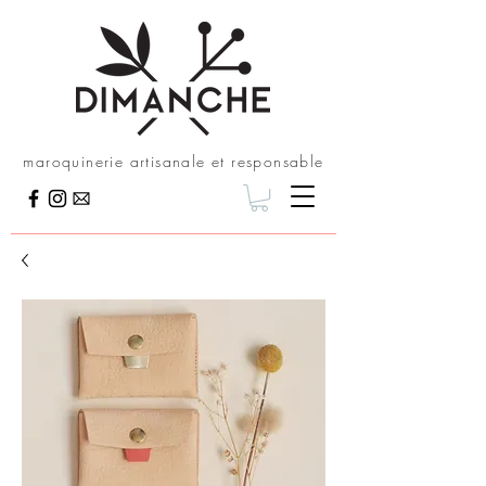
maroquinerie artisanale et responsable