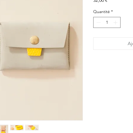
32,00 €
Quantité
*
Aj