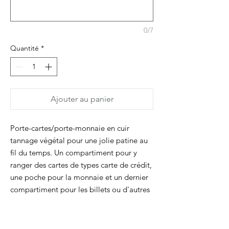
0/7
Quantité
*
Ajouter au panier
Porte-cartes/porte-monnaie en cuir
tannage végétal pour une jolie patine au
fil du temps. Un compartiment pour y
ranger des cartes de types carte de crédit,
une poche pour la monnaie et un dernier
compartiment pour les billets ou d'autres
cartes. Le logo Dimanche est marqué à
l'arrière et l'ensemble se ferme avec un
mini bouton pression.