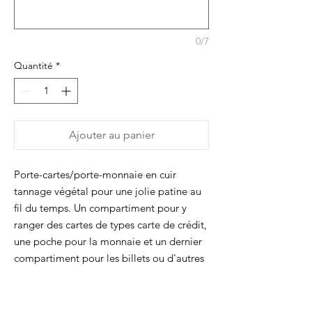
0/7
Quantité
*
Ajouter au panier
Porte-cartes/porte-monnaie en cuir
tannage végétal pour une jolie patine au
fil du temps. Un compartiment pour y
ranger des cartes de types carte de crédit,
une poche pour la monnaie et un dernier
compartiment pour les billets ou d'autres
cartes. Le logo Dimanche est marqué à
l'arrière et l'ensemble se ferme avec un
mini bouton pression.