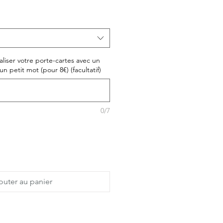
liser votre porte-cartes avec un
un petit mot (pour 8€) (facultatif)
0/7
outer au panier