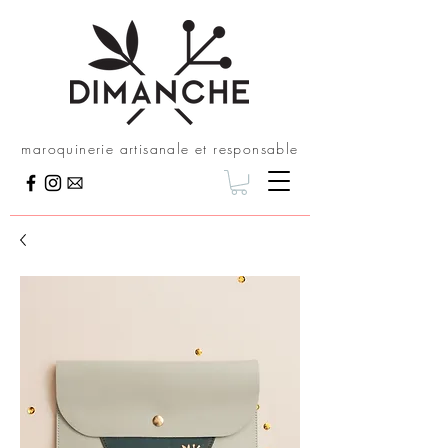
maroquinerie artisanale et responsable