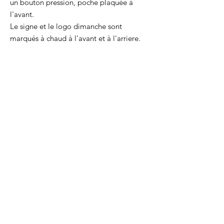
un bouton pression, poche plaquée à
l'avant.
Le signe et le logo dimanche sont
marqués à chaud à l'avant et à l'arriere.
Taille : 19 x 11 cm
Une pochette à glisser dans son sac pour
organiser ses affaires ou à emporter pour
briller en soirée.
Chaque produit est cousu par la créatrice,
dans son atelier lyonnais.
Chaque produit est livré avec son
certificat d'authenticité.
CGV
-
Mentions légales