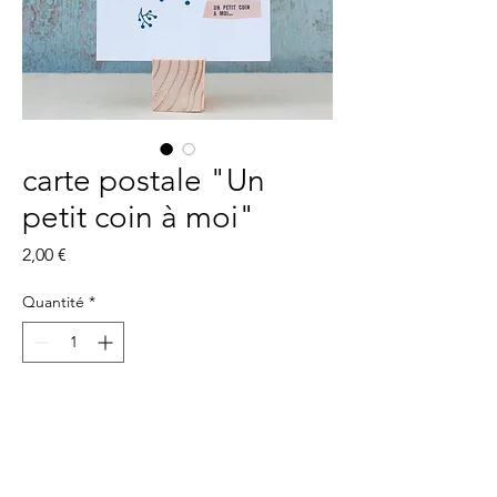
carte postale "Un
petit coin à moi"
Prix
2,00 €
Quantité
*
Ajouter au panier
carte postale imprimée sur papier 350g,