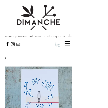
maroquinerie artisanale et responsable