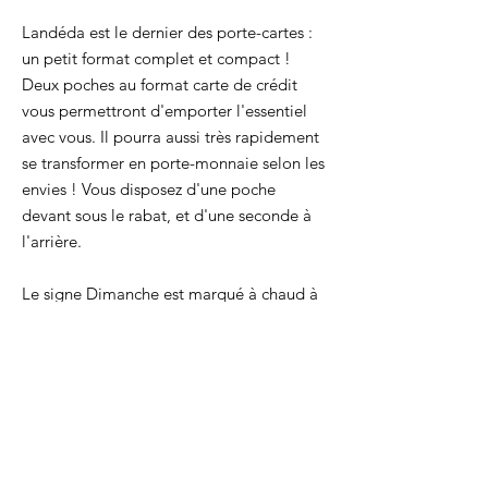
Landéda est le dernier des porte-cartes :
un petit format complet et compact !
Deux poches au format carte de crédit
vous permettront d'emporter l'essentiel
avec vous. Il pourra aussi très rapidement
se transformer en porte-monnaie selon les
envies ! Vous disposez d'une poche
devant sous le rabat, et d'une seconde à
l'arrière.
Le signe Dimanche est marqué à chaud à
l'arrière.
Taille : 10,7 x 7 cm
Un essentiel pour avoir ses cartes
principales toujours avec soit !