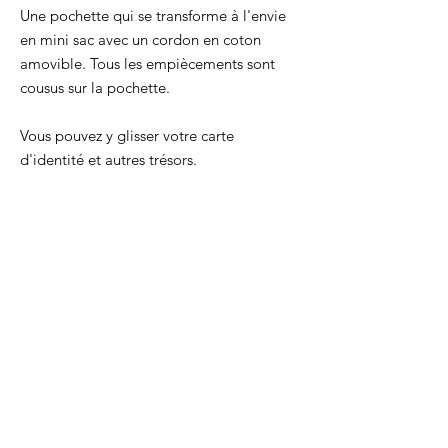
Une pochette qui se transforme à l'envie
en mini sac avec un cordon en coton
amovible. Tous les empiècements sont
cousus sur la pochette.
Vous pouvez y glisser votre carte
d'identité et autres trésors.
Dimensions 16,5 x 11 cm
Longueur du cordon : 92 cm. longueur de
la lanière après avoir fait les nœuds : 80
cm environ.
La pochette qui saura ravir adultes et
enfants !
Chaque produit est cousu par la créatrice
dans son atelier à Lyon.
Chaque produit est livré avec son