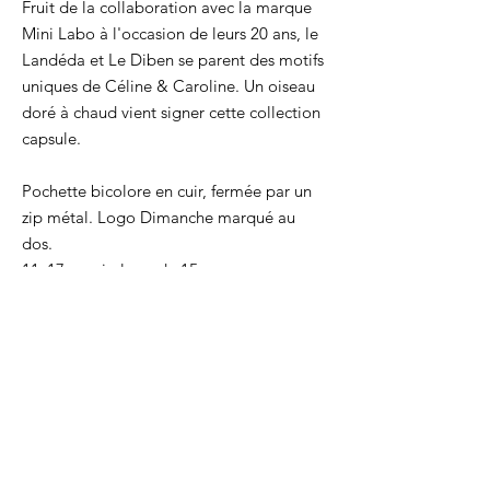
Fruit de la collaboration avec la marque
Mini Labo à l'occasion de leurs 20 ans, le
Landéda et Le Diben se parent des motifs
uniques de Céline & Caroline. Un oiseau
doré à chaud vient signer cette collection
capsule.
Pochette bicolore en cuir, fermée par un
zip métal. Logo Dimanche marqué au
dos.
11x17cm, zip long de 15cm
Les motifs sont embossés un par un sur le
cuir au tannage végétal. Cela donne des
pochettes uniques, qui se patineront dans
le temps tout en gardant le décor.
Chaque pochette est coupée, marquée et
cousue par Marie dans son atelier