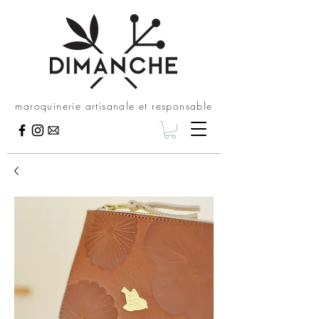
maroquinerie artisanale et responsable