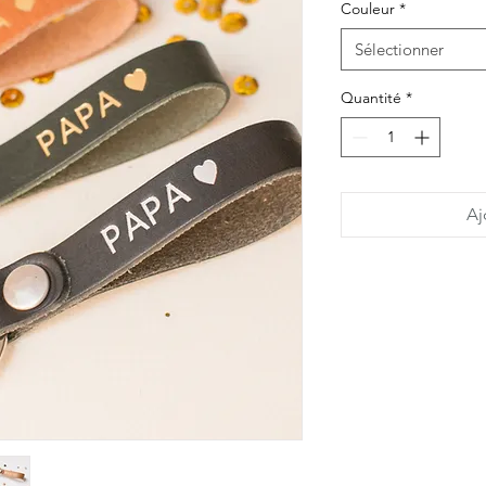
Couleur
*
Sélectionner
Quantité
*
Aj