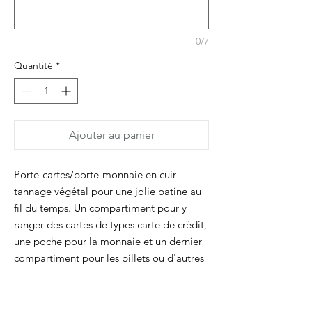
0/7
Quantité
*
Ajouter au panier
Porte-cartes/porte-monnaie en cuir
tannage végétal pour une jolie patine au
fil du temps. Un compartiment pour y
ranger des cartes de types carte de crédit,
une poche pour la monnaie et un dernier
compartiment pour les billets ou d'autres
cartes. Le logo Dimanche est marqué à
l'arrière et l'ensemble se ferme avec un
mini bouton pression.