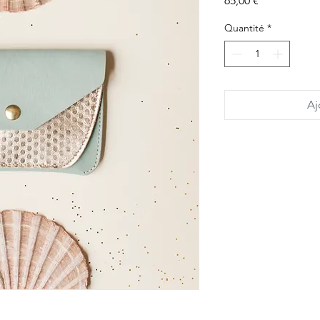
65,00 €
Quantité
*
Aj