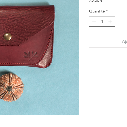
75,00 €
Quantité
*
Aj