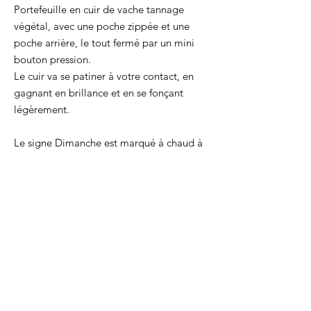
Portefeuille en cuir de vache tannage
végétal, avec une poche zippée et une
poche arrière, le tout fermé par un mini
bouton pression.
Le cuir va se patiner à votre contact, en
gagnant en brillance et en se fonçant
légèrement.
Le signe Dimanche est marqué à chaud à
l'avant et le logo à l’arrière.
Il peut accueillir des cartes
d’identité/permis, de la monnaie, et des
secrets.
Taille : 8,5 x 12,5 cm
Chaque produit est cousu par la créatrice,
dans son atelier lyonnais.