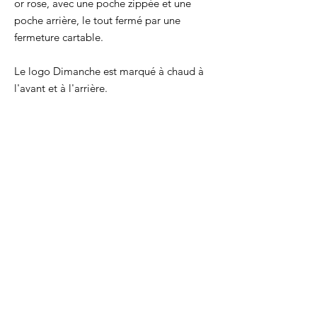
or rose, avec une poche zippée et une
poche arrière, le tout fermé par une
fermeture cartable.
Le logo Dimanche est marqué à chaud à
l'avant et à l'arrière.
Il peut accueillir des cartes, la carte
d’identité/permis, de la monnaie, et des
secrets.
Taille : 8,5 x 12,5 cm
Chaque produit est cousu par la créatrice,
dans son atelier à Lyon.
Chaque produit est livré avec son
certificat d'authenticité.