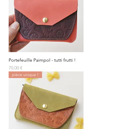
Portefeuille Paimpol - tutti frutti !
Prix
70,00 €
pièce unique !