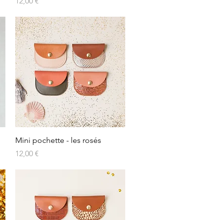
Prix
12,00 €
Aperçu rapide
Mini pochette - les rosés
Prix
12,00 €