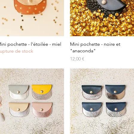
Aperçu rapide
Aperçu rapide
ini pochette - l'étoilée - miel
Mini pochette - noire et
"anaconda"
upture de stock
Prix
12,00 €