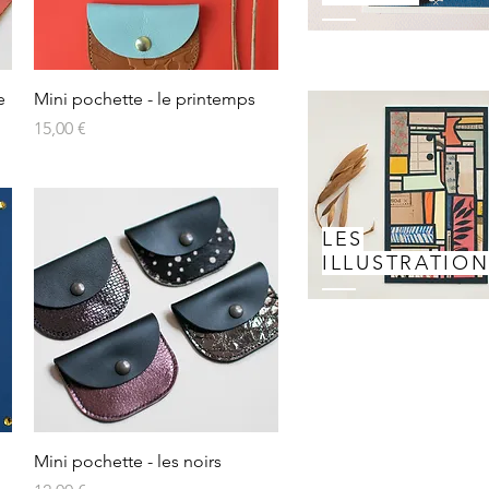
Aperçu rapide
e
Mini pochette - le printemps
Prix
15,00 €
LES
ILLUSTRATIO
Aperçu rapide
Mini pochette - les noirs