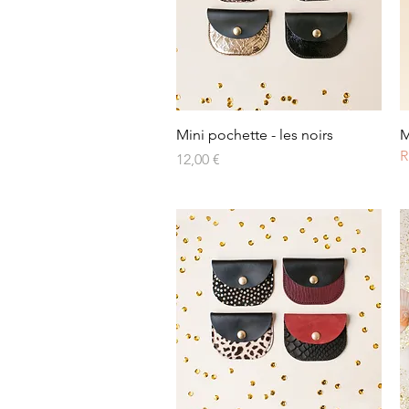
Aperçu rapide
Mini pochette - les noirs
M
R
Prix
12,00 €