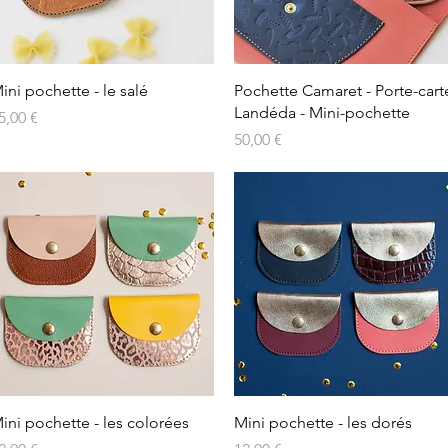
Aperçu rapide
Aperçu rapide
ini pochette - le salé
Pochette Camaret - Porte-cart
Landéda - Mini-pochette
rix
5,00 €
Prix
50,00 €
Aperçu rapide
Aperçu rapide
ini pochette - les colorées
Mini pochette - les dorés