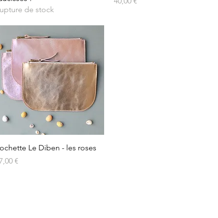
Prix
40,00 €
upture de stock
Aperçu rapide
ochette Le Diben - les roses
rix
7,00 €