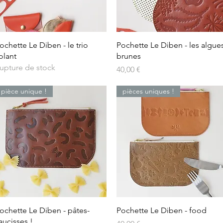
Aperçu rapide
Aperçu rapide
ochette Le Diben - le trio
Pochette Le Diben - les algue
olant
brunes
upture de stock
Prix
40,00 €
pièce unique !
pièces uniques !
Aperçu rapide
Aperçu rapide
ochette Le Diben - pâtes-
Pochette Le Diben - food
aucisses !