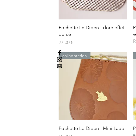
Aperçu rapide
Pochette Le Diben - doré effet
P
percé
v
R
Prix
27,00 €
collaboration
Aperçu rapide
Pochette Le Diben - Mini Labo
P
s