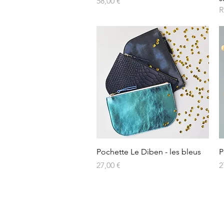
Prix
58,00 €
R
Aperçu rapide
Pochette Le Diben - les bleus
P
Prix
P
27,00 €
2