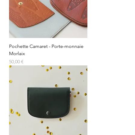
Pochette Camaret - Porte-monnaie
Morlaix
Prix
50,00 €