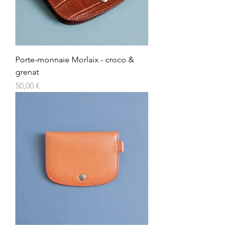
Porte-monnaie Morlaix - croco &
grenat
Prix
50,00 €