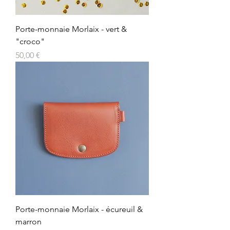
Porte-monnaie Morlaix - vert &
"croco"
Prix
50,00 €
Porte-monnaie Morlaix - écureuil &
marron