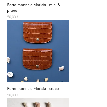
Porte-monnaie Morlaix - miel &
prune
Prix
50,00 €
Porte-monnaie Morlaix - croco
Prix
50,00 €