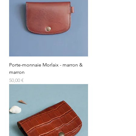
Porte-monnaie Morlaix - marron &
marron
Prix
50,00 €