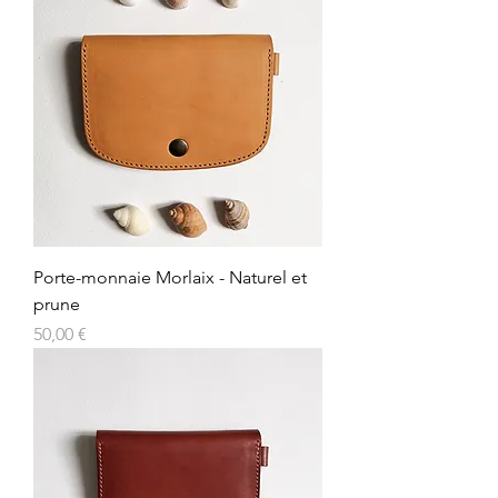
Porte-monnaie Morlaix - Naturel et
prune
Prix
50,00 €