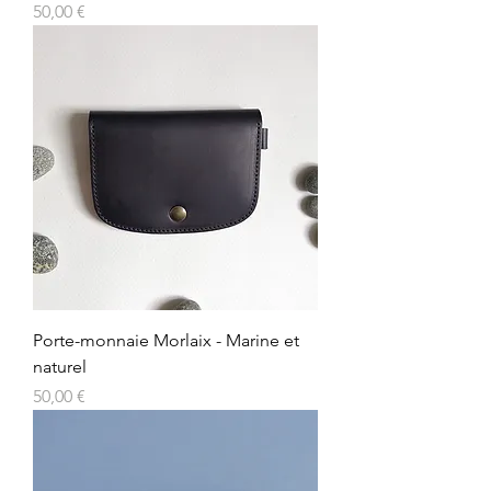
Prix
50,00 €
Porte-monnaie Morlaix - Marine et
naturel
Prix
50,00 €