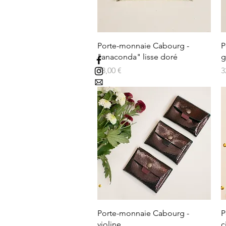
Porte-monnaie Cabourg -
P
"anaconda" lisse doré
g
Prix
P
38,00 €
3
Porte-monnaie Cabourg -
P
violine
c