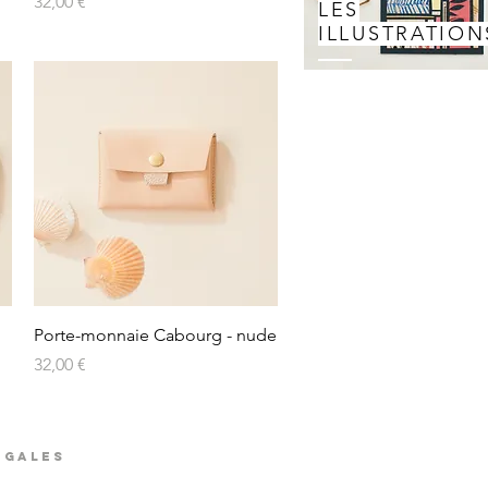
Prix
32,00 €
LES
ILLUSTRATION
Porte-monnaie Cabourg - nude
Prix
32,00 €
égales