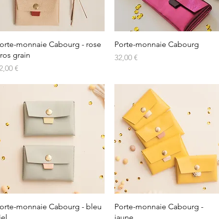
orte-monnaie Cabourg - rose
Porte-monnaie Cabourg
ros grain
Prix
32,00 €
rix
2,00 €
orte-monnaie Cabourg - bleu
Porte-monnaie Cabourg -
iel
jaune