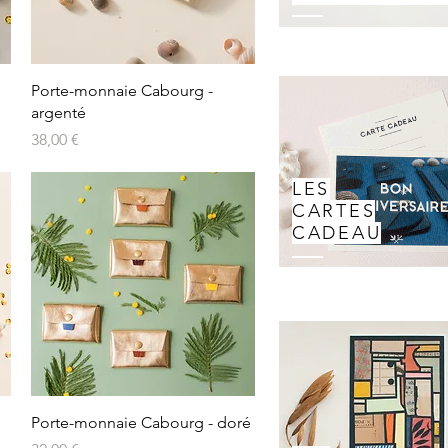
Porte-monnaie Cabourg -
argenté
Prix
38,00 €
LES
CARTES
CADEAU
Porte-monnaie Cabourg - doré