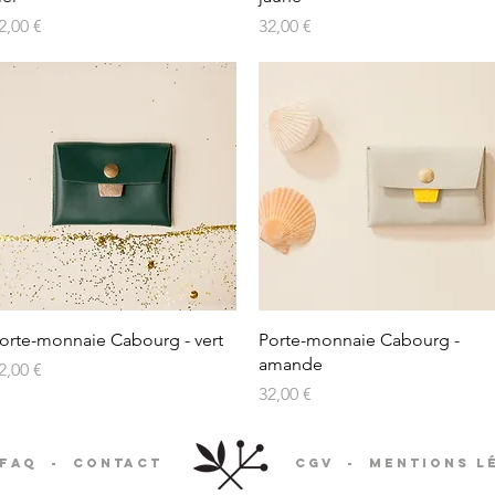
rix
Prix
2,00 €
32,00 €
orte-monnaie Cabourg - vert
Porte-monnaie Cabourg -
amande
rix
2,00 €
Prix
32,00 €
FAQ
-
Contact
CGV
-
Mentions l