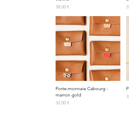
Prix
P
38,00 €
3
Porte-monnaie Cabourg -
P
marron gold
P
3
Prix
32,00 €