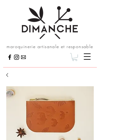
maroquinerie artisanale et responsable