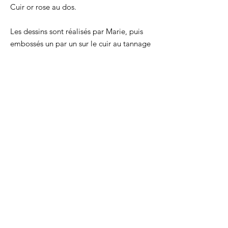
Cuir or rose au dos.
Les dessins sont réalisés par Marie, puis
embossés un par un sur le cuir au tannage
végétal. Cela donne des pochettes
uniques, qui se patineront dans le temps
tout en gardant le décor.
Chaque pochette est coupée, marquée et
cousue par Marie dans son atelier
Lyonnais. Un certificat d'authenticité
accompagne chacune d'entre elles.
Un arrondi sublime pour une pochette de
caractère !
CGV
-
Mentions légales
FAQ
-
Contact