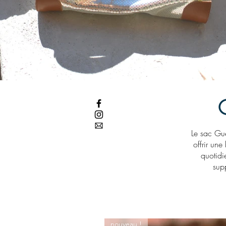
Le sac Gu
offrir un
quotidi
supp
nouveau !