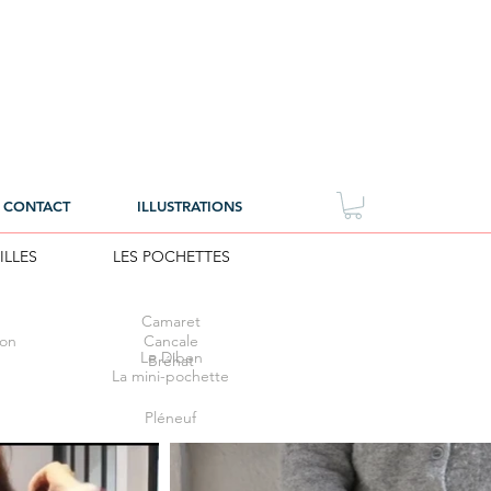
CONTACT
ILLUSTRATIONS
ILLES
LES POCHETTES
Camaret
éon
Cancale
Le Diben
Bréhat
La mini-pochette
Pléneuf