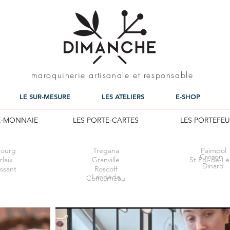
maroquinerie artisanale et responsable
LE SUR-MESURE
LES ATELIERS
E-SHOP
E-MONNAIE
LES PORTE-CARTES
LES PORTEFEU
ourg
Tregana
Paimpol
Crozon
laix
Granville
St Pol-de-L
Dinard
ssant
Roscoff
Landé
da
Concarneau