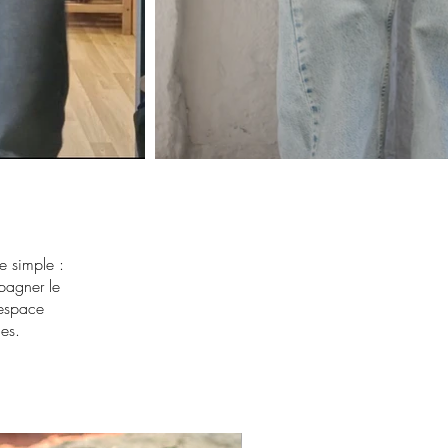
E
 simple :
pagner le
’espace
les.
nouveau !