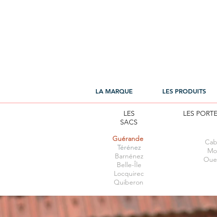
LA MARQUE
LES PRODUITS
LES
LES PORT
SACS
Guérande
Cab
Térénez
Mor
Barnénez
Oue
Belle-Île
Locquirec
Quiberon