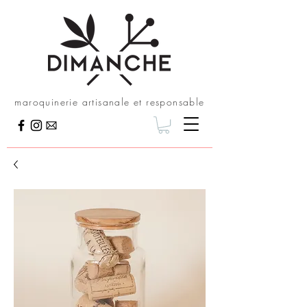
maroquinerie artisanale et responsable