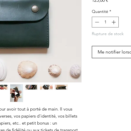
125,00 €
Quantité
*
Rupture de stock
Me notifier lors
r avoir tout à porté de main. Il vous
erses, vos papiers d'identité, vos billets
iers, etc.. et petit bonus : un
 de fidélité ou aux tickets de transport.