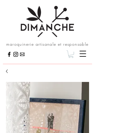
maroquinerie artisanale et responsable