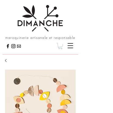
maroquinerie artisanale et responsable